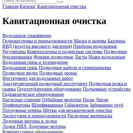
Главная
Каталог
Кавитационная очистка
Кавитационная очистка
Водолазное снаряжение
Гидрокостюмы и принадлежности
Маски и шлемы
Баллоны
ВВД (воздуха высокого давления)
Приборы водолазные
Регуляторы
Компенсаторы и подвесные системы
Подводные
буксировщики
Фонари подводные
Ласты
Ножи водолазные
Водолазная связь и телевидение
Водолазная связь
Подводные кабели и герморазъемы
Подводное видео
Подводные дроны
Инструмент для водолазных работ
Аккумуляторный подводный инструмент
Подводная резка и
сварка
Грунтоуборочное оборудование
Подъемные устройства
Гидравлическое оборудование
Насосные станции
Отбойные молотки
Пилы
Дрели
Перфораторы
Шлифмашинки
Гайковерты
Забивщики труб
Погружные помпы
Щетки для механической очистки
Аксессуары и принадлежности
Расходные материалы
Лодочные моторы и лодки
Лодки ПВХ
Лодочные моторы
Компрессорное оборудование