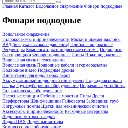
Главная
Каталог
Водолазное снаряжение
Фонари подводные
Фонари подводные
Водолазное снаряжение
Гидрокостюмы и принадлежности
Маски и шлемы
Баллоны
ВВД (воздуха высокого давления)
Приборы водолазные
Регуляторы
Компенсаторы и подвесные системы
Подводные
буксировщики
Фонари подводные
Ласты
Ножи водолазные
Водолазная связь и телевидение
Водолазная связь
Подводные кабели и герморазъемы
Подводное видео
Подводные дроны
Инструмент для водолазных работ
Аккумуляторный подводный инструмент
Подводная резка и
сварка
Грунтоуборочное оборудование
Подъемные устройства
Гидравлическое оборудование
Насосные станции
Отбойные молотки
Пилы
Дрели
Перфораторы
Шлифмашинки
Гайковерты
Забивщики труб
Погружные помпы
Щетки для механической очистки
Аксессуары и принадлежности
Расходные материалы
Лодочные моторы и лодки
Лодки ПВХ
Лодочные моторы
Компрессорное оборудование