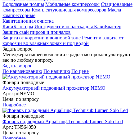
Водолазные помпы
Мобильные компрессоры
Стационарные
компрессоры
Комплектующие для компрессоров
Масла
компрессорные
Кавитационная очистка
КавиБластеры
Инструмент и оснастка для КавиБластер
Защита свай пирсов и причалов
Защита от коррозии в волновой зоне
Ремонт и защита от
коррозии во влажных зонах и под водой
Задать вопрос
Менеджеры нашей компании с радостью проконсультируют
вас по любому вопросу.
Задать вопрос
По наименованию
По наличию
По цене
Фонари подводные
Аккумуляторный подводный прожектор NEMO
Арт.: prlNEMO
Цена: по запросу
Подробнее
Фонари подводные
Фонарь подводный AquaLung-Technisub Lumen Solo Led
Арт.: TN564050
Цена: по запросу
Подробнее