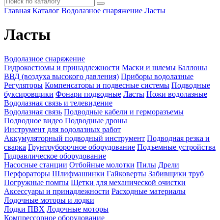
Главная
Каталог
Водолазное снаряжение
Ласты
Ласты
Водолазное снаряжение
Гидрокостюмы и принадлежности
Маски и шлемы
Баллоны
ВВД (воздуха высокого давления)
Приборы водолазные
Регуляторы
Компенсаторы и подвесные системы
Подводные
буксировщики
Фонари подводные
Ласты
Ножи водолазные
Водолазная связь и телевидение
Водолазная связь
Подводные кабели и герморазъемы
Подводное видео
Подводные дроны
Инструмент для водолазных работ
Аккумуляторный подводный инструмент
Подводная резка и
сварка
Грунтоуборочное оборудование
Подъемные устройства
Гидравлическое оборудование
Насосные станции
Отбойные молотки
Пилы
Дрели
Перфораторы
Шлифмашинки
Гайковерты
Забивщики труб
Погружные помпы
Щетки для механической очистки
Аксессуары и принадлежности
Расходные материалы
Лодочные моторы и лодки
Лодки ПВХ
Лодочные моторы
Компрессорное оборудование