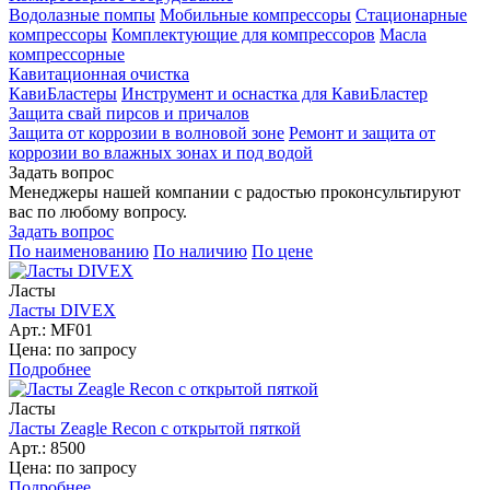
Водолазные помпы
Мобильные компрессоры
Стационарные
компрессоры
Комплектующие для компрессоров
Масла
компрессорные
Кавитационная очистка
КавиБластеры
Инструмент и оснастка для КавиБластер
Защита свай пирсов и причалов
Защита от коррозии в волновой зоне
Ремонт и защита от
коррозии во влажных зонах и под водой
Задать вопрос
Менеджеры нашей компании с радостью проконсультируют
вас по любому вопросу.
Задать вопрос
По наименованию
По наличию
По цене
Ласты
Ласты DIVEX
Арт.: MF01
Цена: по запросу
Подробнее
Ласты
Ласты Zeagle Recon с открытой пяткой
Арт.: 8500
Цена: по запросу
Подробнее