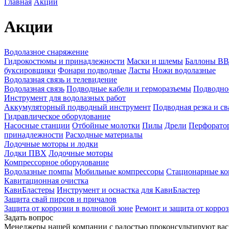
Главная
Акции
Акции
Водолазное снаряжение
Гидрокостюмы и принадлежности
Маски и шлемы
Баллоны ВВД
буксировщики
Фонари подводные
Ласты
Ножи водолазные
Водолазная связь и телевидение
Водолазная связь
Подводные кабели и герморазъемы
Подводно
Инструмент для водолазных работ
Аккумуляторный подводный инструмент
Подводная резка и св
Гидравлическое оборудование
Насосные станции
Отбойные молотки
Пилы
Дрели
Перфорато
принадлежности
Расходные материалы
Лодочные моторы и лодки
Лодки ПВХ
Лодочные моторы
Компрессорное оборудование
Водолазные помпы
Мобильные компрессоры
Стационарные ко
Кавитационная очистка
КавиБластеры
Инструмент и оснастка для КавиБластер
Защита свай пирсов и причалов
Защита от коррозии в волновой зоне
Ремонт и защита от корро
Задать вопрос
Менеджеры нашей компании с радостью проконсультируют вас