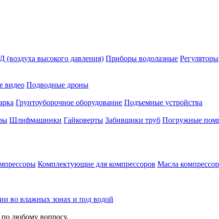
 (воздуха высокого давления)
Приборы водолазные
Регуляторы
е видео
Подводные дроны
арка
Грунтоуборочное оборудование
Подъемные устройства
ры
Шлифмашинки
Гайковерты
Забивщики труб
Погружные пом
мпрессоры
Комплектующие для компрессоров
Масла компрессо
зии во влажных зонах и под водой
 по любому вопросу.