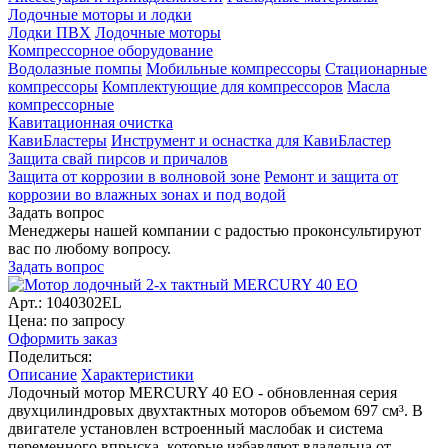
Лодочные моторы и лодки
Лодки ПВХ
Лодочные моторы
Компрессорное оборудование
Водолазные помпы
Мобильные компрессоры
Стационарные
компрессоры
Комплектующие для компрессоров
Масла
компрессорные
Кавитационная очистка
КавиБластеры
Инструмент и оснастка для КавиБластер
Защита свай пирсов и причалов
Защита от коррозии в волновой зоне
Ремонт и защита от
коррозии во влажных зонах и под водой
Задать вопрос
Менеджеры нашей компании с радостью проконсультируют
вас по любому вопросу.
Задать вопрос
Арт.: 1040302EL
Цена: по запросу
Оформить заказ
Поделиться:
Описание
Характеристики
Лодочный мотор MERCURY 40 EO - обновленная серия
двухцилиндровых двухтактных моторов объемом 697 см³. В
двигателе установлен встроенный маслобак и система
переменного впрыска, которые избавляют владельца от