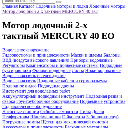
Главная
Каталог
Лодочные моторы и лодки
Лодочные моторы
Мотор лодочный 2-х тактный MERCURY 40 EO
Мотор лодочный 2-х
тактный MERCURY 40 EO
Водолазное снаряжение
Гидрокостюмы и принадлежности
Маски и шлемы
Баллоны
ВВД (воздуха высокого давления)
Приборы водолазные
Регуляторы
Компенсаторы и подвесные системы
Подводные
буксировщики
Фонари подводные
Ласты
Ножи водолазные
Водолазная связь и телевидение
Водолазная связь
Подводные кабели и герморазъемы
Подводное видео
Подводные дроны
Инструмент для водолазных работ
Аккумуляторный подводный инструмент
Подводная резка и
сварка
Грунтоуборочное оборудование
Подъемные устройства
Гидравлическое оборудование
Насосные станции
Отбойные молотки
Пилы
Дрели
Перфораторы
Шлифмашинки
Гайковерты
Забивщики труб
Погружные помпы
Щетки для механической очистки
Аксессуары и принадлежности
Расходные материалы