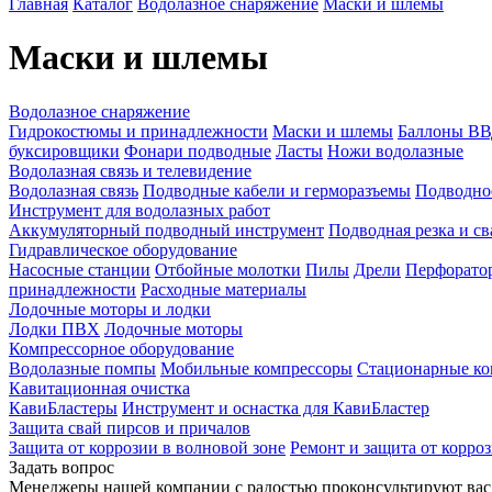
Главная
Каталог
Водолазное снаряжение
Маски и шлемы
Маски и шлемы
Водолазное снаряжение
Гидрокостюмы и принадлежности
Маски и шлемы
Баллоны ВВД
буксировщики
Фонари подводные
Ласты
Ножи водолазные
Водолазная связь и телевидение
Водолазная связь
Подводные кабели и герморазъемы
Подводно
Инструмент для водолазных работ
Аккумуляторный подводный инструмент
Подводная резка и св
Гидравлическое оборудование
Насосные станции
Отбойные молотки
Пилы
Дрели
Перфорато
принадлежности
Расходные материалы
Лодочные моторы и лодки
Лодки ПВХ
Лодочные моторы
Компрессорное оборудование
Водолазные помпы
Мобильные компрессоры
Стационарные ко
Кавитационная очистка
КавиБластеры
Инструмент и оснастка для КавиБластер
Защита свай пирсов и причалов
Защита от коррозии в волновой зоне
Ремонт и защита от корро
Задать вопрос
Менеджеры нашей компании с радостью проконсультируют вас