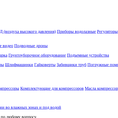
 (воздуха высокого давления)
Приборы водолазные
Регуляторы
е видео
Подводные дроны
арка
Грунтоуборочное оборудование
Подъемные устройства
ры
Шлифмашинки
Гайковерты
Забивщики труб
Погружные пом
мпрессоры
Комплектующие для компрессоров
Масла компрессо
зии во влажных зонах и под водой
 по любому вопросу.