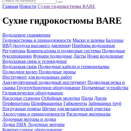
Главная
Новости
Сухие гидрокостюмы BARE
Сухие гидрокостюмы BARE
Водолазное снаряжение
Гидрокостюмы и принадлежности
Маски и шлемы
Баллоны
ВВД (воздуха высокого давления)
Приборы водолазные
Регуляторы
Компенсаторы и подвесные системы
Подводные
буксировщики
Фонари подводные
Ласты
Ножи водолазные
Водолазная связь и телевидение
Водолазная связь
Подводные кабели и герморазъемы
Подводное видео
Подводные дроны
Инструмент для водолазных работ
Аккумуляторный подводный инструмент
Подводная резка и
сварка
Грунтоуборочное оборудование
Подъемные устройства
Гидравлическое оборудование
Насосные станции
Отбойные молотки
Пилы
Дрели
Перфораторы
Шлифмашинки
Гайковерты
Забивщики труб
Погружные помпы
Щетки для механической очистки
Аксессуары и принадлежности
Расходные материалы
Лодочные моторы и лодки
Лодки ПВХ
Лодочные моторы
Компрессорное оборудование