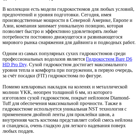
В коллекции есть модели гидрокостюмов для любых условий,
предпочтений и уровня подготовки. Сегодня, имея
производственные мощности в Северной Америке, Европе и
Азии, компания занимает уникальную позицию, которая
позволяет быстро и эффективно удовлетворять любые
потребности постоянно движущегося и развивающегося
мирового рынка снаряжения для дайвинга и подводных работ.
Одним из самых популярных сухих гидрокостюмов среди
профессиональных водолазов является
Гидрокостюм Bare D6
HD Pro Dry
. Сухой гидрокостюм достигает максимального
уровня тепла и комфорта при погружении, в первую очередь,
за счёт посадки (FIT) гидрокостюма по фигуре.
Помимо кевларовых накладок на коленях и металлической
молнии YKK, неопрен толщиной 6 мм, из которого
изготовлен сухой гидрокостюм, покрыт нейлоном Diamond-
Tuff для обеспечения максимальной прочности. Также в
гидрокостюме используется уникальная NST технология с
применением двойной ленты для проклейки швов, а
внутренняя часть костюма представляет собой смесь нейлона
и спандекса, очень гладкую для легкого надевания поверх
любых поддев.