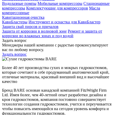
Водолазные помпы
Мобильные компрессоры
Стационарные
компрессоры
Комплектующие для компрессоров
Масла
компрессорные
Кавитационная очистка
КавиБластеры
Инструмент и оснастка для КавиБластер
Защита свай пирсов и причалов
Защита от коррозии в волновой зоне
Ремонт и защита от
коррозии во влажных зонах и под водой
Задать вопрос
Менеджеры нашей компании с радостью проконсультируют
вас по любому вопросу.
Задать вопрос
Более 40 лет производства сухих и мокрых гидрокостюмов,
которые сочетают в себе продуманный анатомический крой,
отличные материалы, красивый внешний вид и высочайшее
качество
Бренд BARE основан канадской компанией FitzWright Firm
Ltd. Имея более, чем 40-летний опыт разработки дизайна и
кроя гидрокостюмов, компания постоянно совершенствует
технологии создания гидрокостюмов, учится и переучивается
чтобы повысить имеющийся на сегодня уровень комфорта и
функциональности гидрокостюмов.