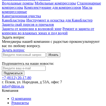
Водолазные помпы
Мобильные компрессоры
Стационарные
компрессоры
Комплектующие для компрессоров
Масла
компрессорные
Кавитационная очистка
КавиБластеры
Инструмент и оснастка для КавиБластер
Защита свай пирсов и причалов
Защита от коррозии в волновой зоне
Ремонт и защита от
коррозии во влажных зонах и под водой
Задать вопрос
Менеджеры нашей компании с радостью проконсультируют
вас по любому вопросу.
Задать вопрос
Искать
Подпишитесь на наши новости:
Подписаться
+7 (8112) 20-17-80
г. Псков, ул. Народная, д 53А, офис 7
info@dttron.ru
Компания
О компании
Реквизиты