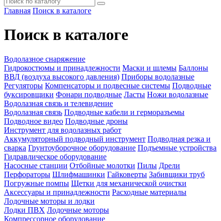
Главная
Поиск в каталоге
Поиск в каталоге
Водолазное снаряжение
Гидрокостюмы и принадлежности
Маски и шлемы
Баллоны
ВВД (воздуха высокого давления)
Приборы водолазные
Регуляторы
Компенсаторы и подвесные системы
Подводные
буксировщики
Фонари подводные
Ласты
Ножи водолазные
Водолазная связь и телевидение
Водолазная связь
Подводные кабели и герморазъемы
Подводное видео
Подводные дроны
Инструмент для водолазных работ
Аккумуляторный подводный инструмент
Подводная резка и
сварка
Грунтоуборочное оборудование
Подъемные устройства
Гидравлическое оборудование
Насосные станции
Отбойные молотки
Пилы
Дрели
Перфораторы
Шлифмашинки
Гайковерты
Забивщики труб
Погружные помпы
Щетки для механической очистки
Аксессуары и принадлежности
Расходные материалы
Лодочные моторы и лодки
Лодки ПВХ
Лодочные моторы
Компрессорное оборудование