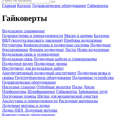
Главная
Каталог
Гидравлическое оборудование
Гайковерты
Гайковерты
Водолазное снаряжение
Гидрокостюмы и принадлежности
Маски и шлемы
Баллоны
ВВД (воздуха высокого давления)
Приборы водолазные
Регуляторы
Компенсаторы и подвесные системы
Подводные
буксировщики
Фонари подводные
Ласты
Ножи водолазные
Водолазная связь и телевидение
Водолазная связь
Подводные кабели и герморазъемы
Подводное видео
Подводные дроны
Инструмент для водолазных работ
Аккумуляторный подводный инструмент
Подводная резка и
сварка
Грунтоуборочное оборудование
Подъемные устройства
Гидравлическое оборудование
Насосные станции
Отбойные молотки
Пилы
Дрели
Перфораторы
Шлифмашинки
Гайковерты
Забивщики труб
Погружные помпы
Щетки для механической очистки
Аксессуары и принадлежности
Расходные материалы
Лодочные моторы и лодки
Лодки ПВХ
Лодочные моторы
Компрессорное оборудование