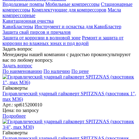
Водолазные помпы
Мобильные компрессоры
Стационарные
компрессоры
Комплектующие для компрессоров
Масла
компрессорные
Кавитационная очистка
КавиБластеры
Инструмент и оснастка для КавиБластер
Защита свай пирсов и причалов
Защита от коррозии в волновой зоне
Ремонт и защита от
коррозии во влажных зонах и под водой
Задать вопрос
Менеджеры нашей компании с радостью проконсультируют
вас по любому вопросу.
Задать вопрос
По наименованию
По наличию
По цене
Гайковерты
Гидравлический ударный гайковерт SPITZNAS (хвостовик 1",
max M36)
Арт.: spt615200010
Цена: по запросу
Подробнее
Гайковерты
Гидравлический ударный гайковерт SPITZNAS (хвостовик