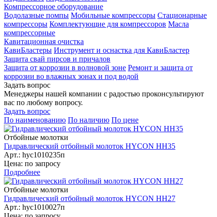
Компрессорное оборудование
Водолазные помпы
Мобильные компрессоры
Стационарные
компрессоры
Комплектующие для компрессоров
Масла
компрессорные
Кавитационная очистка
КавиБластеры
Инструмент и оснастка для КавиБластер
Защита свай пирсов и причалов
Защита от коррозии в волновой зоне
Ремонт и защита от
коррозии во влажных зонах и под водой
Задать вопрос
Менеджеры нашей компании с радостью проконсультируют
вас по любому вопросу.
Задать вопрос
По наименованию
По наличию
По цене
Отбойные молотки
Гидравлический отбойный молоток HYCON HH35
Арт.: hyc1010235п
Цена: по запросу
Подробнее
Отбойные молотки
Гидравлический отбойный молоток HYCON HH27
Арт.: hyc1010027п
Цена: по запросу