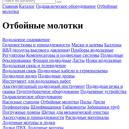
Главная
Каталог
Гидравлическое оборудование
Отбойные
молотки
Отбойные молотки
Водолазное снаряжение
Гидрокостюмы и принадлежности
Маски и шлемы
Баллоны
ВВД (воздуха высокого давления)
Приборы водолазные
Регуляторы
Компенсаторы и подвесные системы
Подводные
буксировщики
Фонари подводные
Ласты
Ножи водолазные
Водолазная связь и телевидение
Водолазная связь
Подводные кабели и герморазъемы
Подводное видео
Подводные дроны
Инструмент для водолазных работ
Аккумуляторный подводный инструмент
Подводная резка и
сварка
Грунтоуборочное оборудование
Подъемные устройства
Гидравлическое оборудование
Насосные станции
Отбойные молотки
Пилы
Дрели
Перфораторы
Шлифмашинки
Гайковерты
Забивщики труб
Погружные помпы
Щетки для механической очистки
Аксессуары и принадлежности
Расходные материалы
Лодочные моторы и лодки
Лодки ПВХ
Лодочные моторы