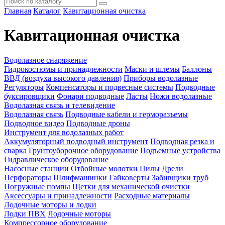
Главная
Каталог
Кавитационная очистка
Кавитационная очистка
Водолазное снаряжение
Гидрокостюмы и принадлежности
Маски и шлемы
Баллоны
ВВД (воздуха высокого давления)
Приборы водолазные
Регуляторы
Компенсаторы и подвесные системы
Подводные
буксировщики
Фонари подводные
Ласты
Ножи водолазные
Водолазная связь и телевидение
Водолазная связь
Подводные кабели и герморазъемы
Подводное видео
Подводные дроны
Инструмент для водолазных работ
Аккумуляторный подводный инструмент
Подводная резка и
сварка
Грунтоуборочное оборудование
Подъемные устройства
Гидравлическое оборудование
Насосные станции
Отбойные молотки
Пилы
Дрели
Перфораторы
Шлифмашинки
Гайковерты
Забивщики труб
Погружные помпы
Щетки для механической очистки
Аксессуары и принадлежности
Расходные материалы
Лодочные моторы и лодки
Лодки ПВХ
Лодочные моторы
Компрессорное оборудование