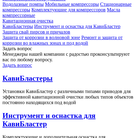
Водолазные помпы
Мобильные компрессоры
Стационарные
компрессоры
Комплектующие для компрессоров
Масла
компрессорные
Кавитационная очистка
КавиБластеры
Инструмент и оснастка для КавиБластер
Защита свай пирсов и причалов
Защита от коррозии в волновой зоне
Ремонт и защита от
коррозии во влажных зонах и под водой
Задать вопрос
Менеджеры нашей компании с радостью проконсультируют
вас по любому вопросу.
Задать вопрос
КавиБластеры
Установки КавиБластер с различными типами приводов для
эффективной кавитационной очистки любых типов объектов
постоянно находящихся под водой
Инструмент и оснастка для
КавиБластер
Комплектующие и дополнительная оснастка для