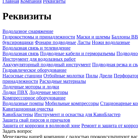
Главная
Компания
Реквизиты
Реквизиты
Водолазное снаряжение
Гидрокостюмы и принадлежности
Маски и шлемы
Баллоны ВВД
буксировщики
Фонари подводные
Ласты
Ножи водолазные
Водолазная связь и телевидение
Водолазная связь
Подводные кабели и герморазъемы
Подводно
Инструмент для водолазных работ
Аккумуляторный подводный инструмент
Подводная резка и св
Гидравлическое оборудование
Насосные станции
Отбойные молотки
Пилы
Дрели
Перфорато
принадлежности
Расходные материалы
Лодочные моторы и лодки
Лодки ПВХ
Лодочные моторы
Компрессорное оборудование
Водолазные помпы
Мобильные компрессоры
Стационарные ко
Кавитационная очистка
КавиБластеры
Инструмент и оснастка для КавиБластер
Защита свай пирсов и причалов
Защита от коррозии в волновой зоне
Ремонт и защита от корро
Задать вопрос
Менеджеры нашей компании с радостью проконсультируют вас