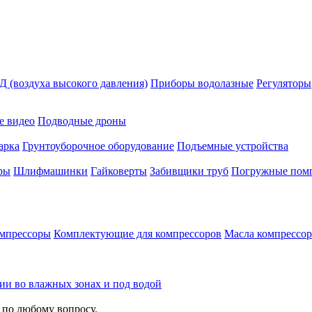
 (воздуха высокого давления)
Приборы водолазные
Регуляторы
е видео
Подводные дроны
арка
Грунтоуборочное оборудование
Подъемные устройства
ры
Шлифмашинки
Гайковерты
Забивщики труб
Погружные пом
мпрессоры
Комплектующие для компрессоров
Масла компрессо
зии во влажных зонах и под водой
 по любому вопросу.