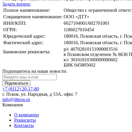
Задать вопрос
Полное наименование:
Общество с ограниченной ответ
Сокращенное наименование:
ООО «ДТТ»
ИНН/КПП:
6027194001/602701001
ОГРН:
1186027010454
Юридический адрес:
180016, Псковская область, г. Пск
Фактический адрес:
180016, Псковская область, г. Пск
р/с 40702810151000003516
Банковские реквизиты:
в Псковском отделении № 8630 
к/с 30101810300000000602
БИК 045805602
Подпишитесь на наши новости:
Подписаться
+7 (8112) 20-17-80
г. Псков, ул. Народная, д 53А, офис 7
info@dttron.ru
Компания
О компании
Реквизиты
Контакты