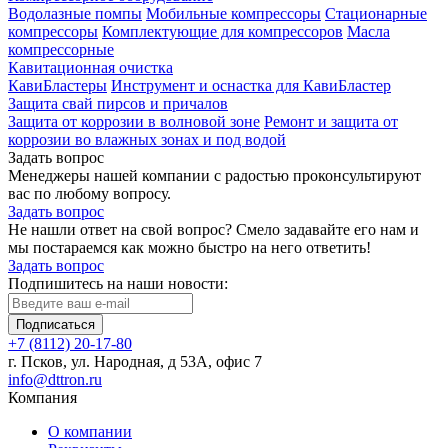
Водолазные помпы
Мобильные компрессоры
Стационарные
компрессоры
Комплектующие для компрессоров
Масла
компрессорные
Кавитационная очистка
КавиБластеры
Инструмент и оснастка для КавиБластер
Защита свай пирсов и причалов
Защита от коррозии в волновой зоне
Ремонт и защита от
коррозии во влажных зонах и под водой
Задать вопрос
Менеджеры нашей компании с радостью проконсультируют
вас по любому вопросу.
Задать вопрос
Не нашли ответ на свой вопрос? Смело задавайте его нам и
мы постараемся как можно быстро на него ответить!
Задать вопрос
Подпишитесь на наши новости:
Подписаться
+7 (8112) 20-17-80
г. Псков, ул. Народная, д 53А, офис 7
info@dttron.ru
Компания
О компании