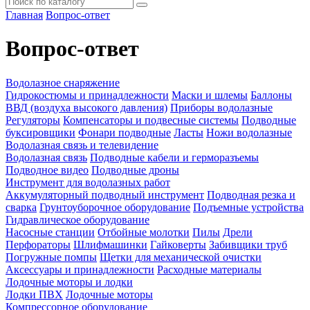
Главная
Вопрос-ответ
Вопрос-ответ
Водолазное снаряжение
Гидрокостюмы и принадлежности
Маски и шлемы
Баллоны
ВВД (воздуха высокого давления)
Приборы водолазные
Регуляторы
Компенсаторы и подвесные системы
Подводные
буксировщики
Фонари подводные
Ласты
Ножи водолазные
Водолазная связь и телевидение
Водолазная связь
Подводные кабели и герморазъемы
Подводное видео
Подводные дроны
Инструмент для водолазных работ
Аккумуляторный подводный инструмент
Подводная резка и
сварка
Грунтоуборочное оборудование
Подъемные устройства
Гидравлическое оборудование
Насосные станции
Отбойные молотки
Пилы
Дрели
Перфораторы
Шлифмашинки
Гайковерты
Забивщики труб
Погружные помпы
Щетки для механической очистки
Аксессуары и принадлежности
Расходные материалы
Лодочные моторы и лодки
Лодки ПВХ
Лодочные моторы
Компрессорное оборудование