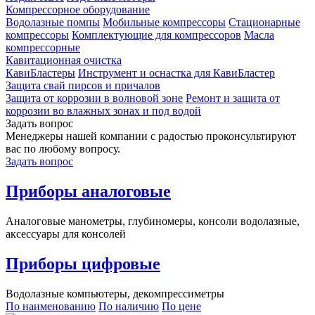
Компрессорное оборудование
Водолазные помпы
Мобильные компрессоры
Стационарные
компрессоры
Комплектующие для компрессоров
Масла
компрессорные
Кавитационная очистка
КавиБластеры
Инструмент и оснастка для КавиБластер
Защита свай пирсов и причалов
Защита от коррозии в волновой зоне
Ремонт и защита от
коррозии во влажных зонах и под водой
Задать вопрос
Менеджеры нашей компании с радостью проконсультируют
вас по любому вопросу.
Задать вопрос
Приборы аналоговые
Аналоговые манометры, глубиномеры, консоли водолазные,
аксессуары для консолей
Приборы цифровые
Водолазные компьютеры, декомпрессиметры
По наименованию
По наличию
По цене