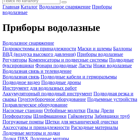
Главная
Каталог
Водолазное снаряжение
Приборы
водолазные
Приборы водолазные
Водолазное снаряжение
Гидрокостюмы и принадлежности
Маски и шлемы
Баллоны
ВВД (воздуха высокого давления)
Приборы водолазные
Регуляторы
Компенсаторы и подвесные системы
Подводные
буксировщики
Фонари подводные
Ласты
Ножи водолазные
Водолазная связь и телевидение
Водолазная связь
Подводные кабели и герморазъемы
Подводное видео
Подводные дроны
Инструмент для водолазных работ
Аккумуляторный подводный инструмент
Подводная резка и
сварка
Грунтоуборочное оборудование
Подъемные устройства
Гидравлическое оборудование
Насосные станции
Отбойные молотки
Пилы
Дрели
Перфораторы
Шлифмашинки
Гайковерты
Забивщики труб
Погружные помпы
Щетки для механической очистки
Аксессуары и принадлежности
Расходные материалы
Лодочные моторы и лодки
Лодки ПВХ
Лодочные моторы