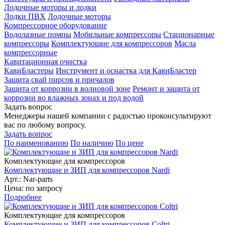
Лодочные моторы и лодки
Лодки ПВХ
Лодочные моторы
Компрессорное оборудование
Водолазные помпы
Мобильные компрессоры
Стационарные
компрессоры
Комплектующие для компрессоров
Масла
компрессорные
Кавитационная очистка
КавиБластеры
Инструмент и оснастка для КавиБластер
Защита свай пирсов и причалов
Защита от коррозии в волновой зоне
Ремонт и защита от
коррозии во влажных зонах и под водой
Задать вопрос
Менеджеры нашей компании с радостью проконсультируют
вас по любому вопросу.
Задать вопрос
По наименованию
По наличию
По цене
Комплектующие для компрессоров
Комплектующие и ЗИП для компрессоров Nardi
Арт.: Nar-parts
Цена: по запросу
Подробнее
Комплектующие для компрессоров
Комплектующие и ЗИП для компрессоров Coltri