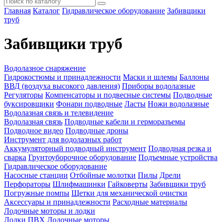
Главная
Каталог
Гидравлическое оборудование
Забивщики
труб
Забивщики труб
Водолазное снаряжение
Гидрокостюмы и принадлежности
Маски и шлемы
Баллоны
ВВД (воздуха высокого давления)
Приборы водолазные
Регуляторы
Компенсаторы и подвесные системы
Подводные
буксировщики
Фонари подводные
Ласты
Ножи водолазные
Водолазная связь и телевидение
Водолазная связь
Подводные кабели и герморазъемы
Подводное видео
Подводные дроны
Инструмент для водолазных работ
Аккумуляторный подводный инструмент
Подводная резка и
сварка
Грунтоуборочное оборудование
Подъемные устройства
Гидравлическое оборудование
Насосные станции
Отбойные молотки
Пилы
Дрели
Перфораторы
Шлифмашинки
Гайковерты
Забивщики труб
Погружные помпы
Щетки для механической очистки
Аксессуары и принадлежности
Расходные материалы
Лодочные моторы и лодки
Лодки ПВХ
Лодочные моторы