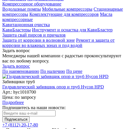
Компрессорное оборудование
Водолазные помпы
Мобильные компрессоры
Стационарные
компрессоры
Комплектующие для компрессоров
Масла
компрессорные
Кавитационная очистка
КавиБластеры
Инструмент и оснастка для КавиБластер
Защита свай пирсов и причалов
Защита от коррозии в волновой зоне
Ремонт и защита от
коррозии во влажных зонах и под водой
Задать вопрос
Менеджеры нашей компании с радостью проконсультируют
вас по любому вопросу.
Задать вопрос
По наименованию
По наличию
По цене
Забивщики труб
Гидравлический забивщик опор и труб Нycon HPD
Арт.: hyc1010700
Цена: по запросу
Подробнее
Подпишитесь на наши новости:
Подписаться
+7 (8112) 20-17-80