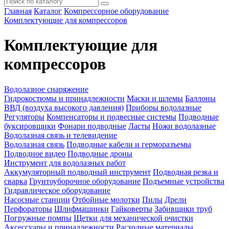
Главная
Каталог
Компрессорное оборудование
Комплектующие для компрессоров
Комплектующие для
компрессоров
Водолазное снаряжение
Гидрокостюмы и принадлежности
Маски и шлемы
Баллоны
ВВД (воздуха высокого давления)
Приборы водолазные
Регуляторы
Компенсаторы и подвесные системы
Подводные
буксировщики
Фонари подводные
Ласты
Ножи водолазные
Водолазная связь и телевидение
Водолазная связь
Подводные кабели и герморазъемы
Подводное видео
Подводные дроны
Инструмент для водолазных работ
Аккумуляторный подводный инструмент
Подводная резка и
сварка
Грунтоуборочное оборудование
Подъемные устройства
Гидравлическое оборудование
Насосные станции
Отбойные молотки
Пилы
Дрели
Перфораторы
Шлифмашинки
Гайковерты
Забивщики труб
Погружные помпы
Щетки для механической очистки
Аксессуары и принадлежности
Расходные материалы