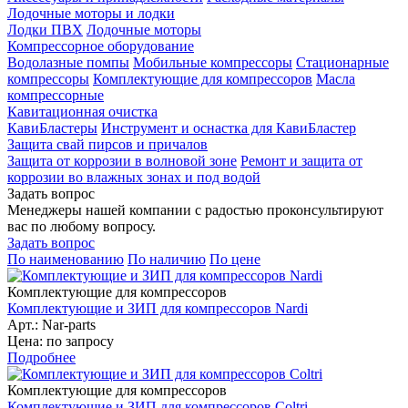
Лодочные моторы и лодки
Лодки ПВХ
Лодочные моторы
Компрессорное оборудование
Водолазные помпы
Мобильные компрессоры
Стационарные
компрессоры
Комплектующие для компрессоров
Масла
компрессорные
Кавитационная очистка
КавиБластеры
Инструмент и оснастка для КавиБластер
Защита свай пирсов и причалов
Защита от коррозии в волновой зоне
Ремонт и защита от
коррозии во влажных зонах и под водой
Задать вопрос
Менеджеры нашей компании с радостью проконсультируют
вас по любому вопросу.
Задать вопрос
По наименованию
По наличию
По цене
Комплектующие для компрессоров
Комплектующие и ЗИП для компрессоров Nardi
Арт.: Nar-parts
Цена: по запросу
Подробнее
Комплектующие для компрессоров
Комплектующие и ЗИП для компрессоров Coltri